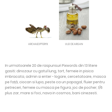
ARCHAEOPTERYX
ULEI DE ARGAN
In urmatoarele 20 de raspunsuri Pixwords din 13 litere
gasiti: dinozaur cu gatul lung, tort, femeie in pisica
imbracata, admin si enter - logare, cercetatoare, masca
pe față, ciocan si lupa, peste ca un papagal, fluier pentru
petreceri, femeie cu masca pe figura, joc de pocher, 1/6
plus zar, mare si foci, nava in cosmos, bani cinezesti.