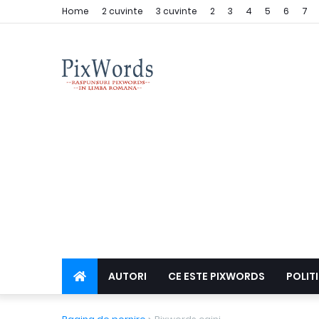
Home
2 cuvinte
3 cuvinte
2
3
4
5
6
7
AUTORI
CE ESTE PIXWORDS
POLIT