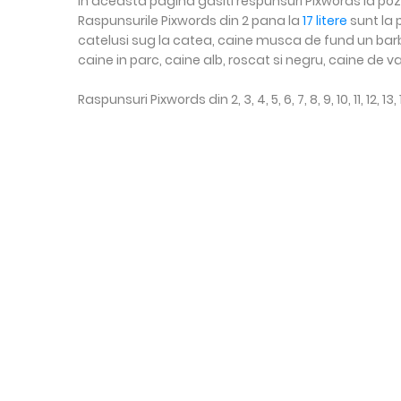
In aceasta pagina gasiti respunsuri Pixwords la pozal
Raspunsurile Pixwords din 2 pana la
17 litere
sunt la 
catelusi sug la catea, caine musca de fund un barba
caine in parc, caine alb, roscat si negru, caine de va
Raspunsuri Pixwords din 2, 3, 4, 5, 6, 7, 8, 9, 10, 11, 12, 13