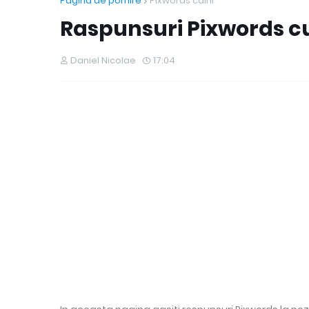
Pagina de pornire
Pixwords caini
Raspunsuri Pixwords cu
Daniel Nicolae
17:04