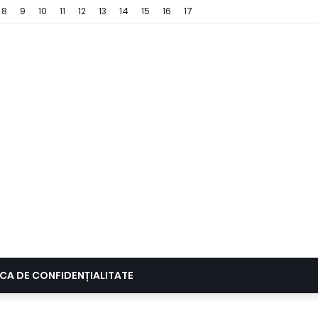
8
9
10
11
12
13
14
15
16
17
ICA DE CONFIDENȚIALITATE