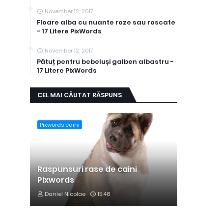
November 12, 2017
Floare alba cu nuante roze sau roscate
- 17 Litere PixWords
November 12, 2017
Pătuț pentru bebeluși galben albastru -
17 Litere PixWords
CEL MAI CĂUTAT RĂSPUNS
Pixwords caini
Raspunsuri rase de caini
Pixwords
Daniel Nicolae
15:48