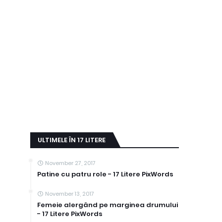
ULTIMELE ÎN 17 LITERE
November 27, 2017
Patine cu patru role - 17 Litere PixWords
November 13, 2017
Femeie alergând pe marginea drumului
- 17 Litere PixWords