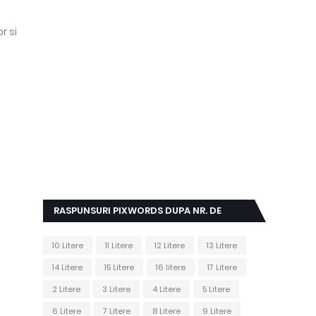
r si
RASPUNSURI PIXWORDS DUPA NR. DE
LITERE
10 Litere
11 Litere
12 Litere
13 Litere
14 Litere
15 Litere
16 litere
17 Litere
2 Litere
3 Litere
4 Litere
5 Litere
6 Litere
7 Litere
8 Litere
9 Litere