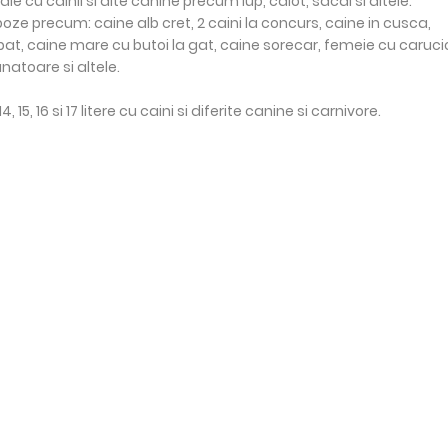
e cu câinii si alte canine precum lup, caiot, sacal si altele.
poze precum: caine alb cret, 2 caini la concurs, caine in cusca,
t, caine mare cu butoi la gat, caine sorecar, femeie cu carucio
natoare si altele.
, 14, 15, 16 si 17 litere cu caini si diferite canine si carnivore.