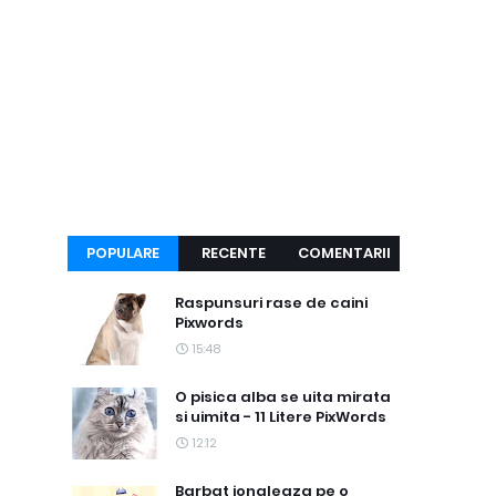
POPULARE
RECENTE
COMENTARII
Raspunsuri rase de caini
Pixwords
15:48
O pisica alba se uita mirata
si uimita - 11 Litere PixWords
12:12
Barbat jongleaza pe o